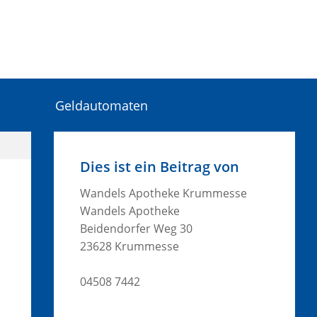
Geldautomaten
Dies ist ein Beitrag von
Wandels Apotheke Krummesse
Wandels Apotheke
Beidendorfer Weg 30
23628 Krummesse
04508 7442