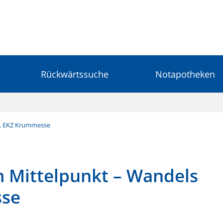
Rückwärtssuche
Notapotheken
o. EKZ Krummesse
m Mittelpunkt – Wandels
sse