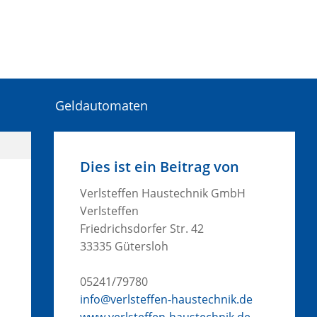
Geldautomaten
Dies ist ein Beitrag von
Verlsteffen Haustechnik GmbH
Verlsteffen
Friedrichsdorfer Str. 42
33335 Gütersloh
05241/79780
info@verlsteffen-haustechnik.de
www.verlsteffen-haustechnik.de