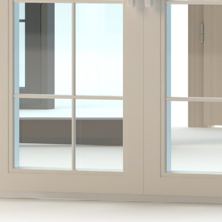
Gesunde Haare beginnen nicht
erst beim Friseurbesuch
Warum Brandschutz weit mehr ist
als ein Feuerlöscher an der Wand
Versicherung als wichtiger
Baustein für finanzielle Sicherheit
Vorsorge für die Augen: Warum
regelmäßige Kontrollen so wichtig
sind
Vorsorgevollmacht,
Patientenverfügung und
Testament helfen dabei, wichtige
Entscheidungen rechtzeitig zu
regeln. Erfahren Sie, warum
rechtliche Vorsorge Sicherheit
schafft und Angehörige entlastet.