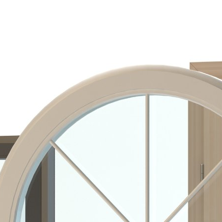
Ihre traditionsreiche Apotheke mit
digitalem Service: Krönig’sche
Apotheke in Gütersloh
Physiotherapeuten in Deutschland
finden – so klappt es schnell und
ohne Umwege
Umzug in Karlsruhe:
Mit guter Planung
entspannt ins neue
Zuhause
Hausverwaltung im Wandel:
Warum professionelle Betreuung