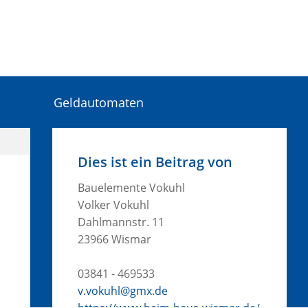
Geldautomaten
Dies ist ein Beitrag von
Bauelemente Vokuhl
Volker Vokuhl
Dahlmannstr. 11
23966 Wismar
03841 - 469533
v.vokuhl@gmx.de
https://www.heim-haus-wismar.de/