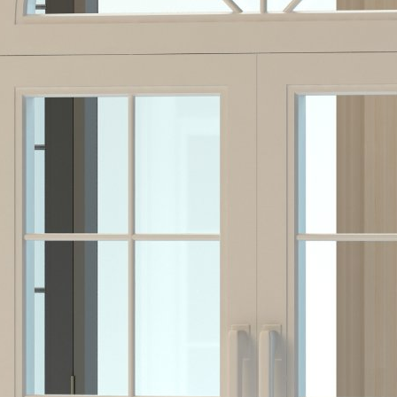
für Eigentümer immer wichtiger
wird
Wenn Baumängel zum Streitfall
werden: Warum unabhängige
Gutachten wichtig sind
Freie Werkstatt oder
Markenbetrieb? Worauf
Autobesitzer heute wirklich achten
sollten
Zwischen Briefkasten und
verpasster Frist: Wie
Selbstständige ihre Geschäftspost
in den Griff bekommen
Auto kaufen im Wandel: Warum
heute mehr zählt als nur die
Motorleistung