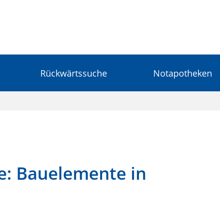
Rückwärtssuche
Notapotheken
e: Bauelemente in