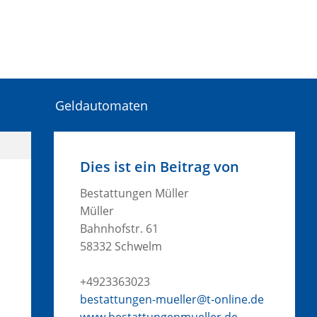
Geldautomaten
Dies ist ein Beitrag von
Bestattungen Müller
Müller
Bahnhofstr. 61
58332 Schwelm
+4923363023
bestattungen-mueller@t-online.de
www.bestattungenmueller.de