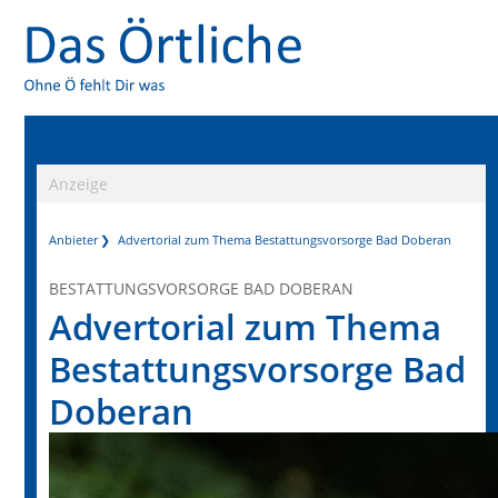
Anzeige
Anbieter
Advertorial zum Thema Bestattungsvorsorge Bad Doberan
BESTATTUNGSVORSORGE BAD DOBERAN
Advertorial zum Thema
Bestattungsvorsorge Bad
Doberan