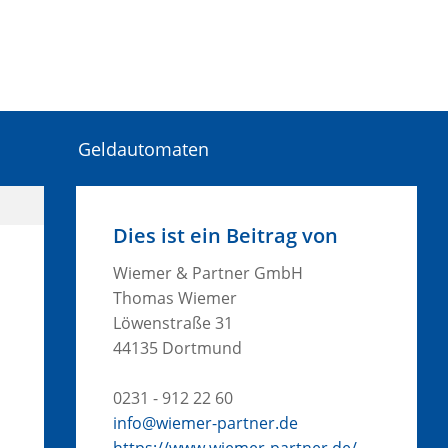
Geldautomaten
Dies ist ein Beitrag von
Wiemer & Partner GmbH
Thomas Wiemer
Löwenstraße 31
44135 Dortmund
0231 - 912 22 60
info@wiemer-partner.de
https://www.wiemer-partner.de/