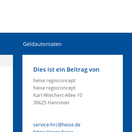
Geldautomaten
Dies ist ein Beitrag von
heise regioconcept
heise regioconcept
Karl-Wiechert-Allee 10
30625 Hannover
service-hrc@heise.de
https://www.heise-