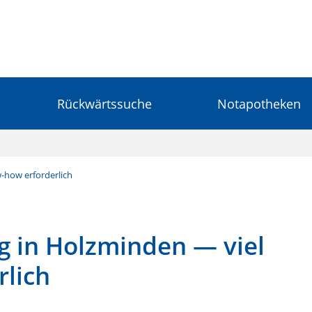
Rückwärtssuche
Notapotheken
-how erforderlich
 in Holzminden — viel
lich