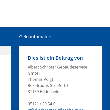
Geldautomaten
Dies ist ein Beitrag von
Albert Schröter Gebäudeservice
GmbH
Thomas Voigt
Rex-Brauns-Straße 10
31139 Hildesheim
05121 / 20 54-0
info@schroeter-hildesheim.de