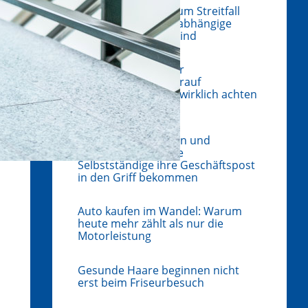
Wenn Baumängel zum Streitfall
werden: Warum unabhängige
Gutachten wichtig sind
Freie Werkstatt oder
Markenbetrieb? Worauf
Autobesitzer heute wirklich achten
sollten
Zwischen Briefkasten und
verpasster Frist: Wie
Selbstständige ihre Geschäftspost
in den Griff bekommen
Auto kaufen im Wandel: Warum
heute mehr zählt als nur die
Motorleistung
Gesunde Haare beginnen nicht
erst beim Friseurbesuch