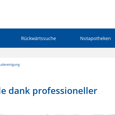
Rückwärtssuche
Notapotheken
udereinigung
 dank professioneller