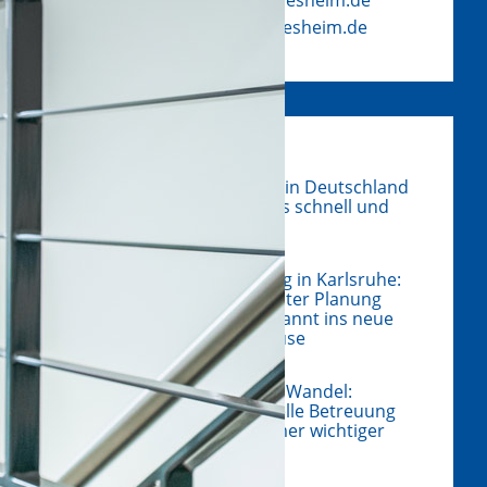
www.schroeter-hildesheim.de
Physiotherapeuten in Deutschland
finden – so klappt es schnell und
ohne Umwege
Umzug in Karlsruhe:
Mit guter Planung
entspannt ins neue
Zuhause
Hausverwaltung im Wandel:
Warum professionelle Betreuung
für Eigentümer immer wichtiger
wird