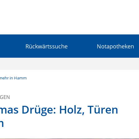
Rückwärtssuche
Notapotheken
d mehr in Hamm
NGEN
mas Drüge: Holz, Türen
m