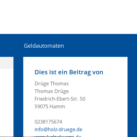
Geldautomaten
Dies ist ein Beitrag von
Drüge Thomas
Thomas Drüge
Friedrich-Ebert-Str. 50
59075 Hamm
0238175674
info@holz-druege.de
www.holz-druege.de