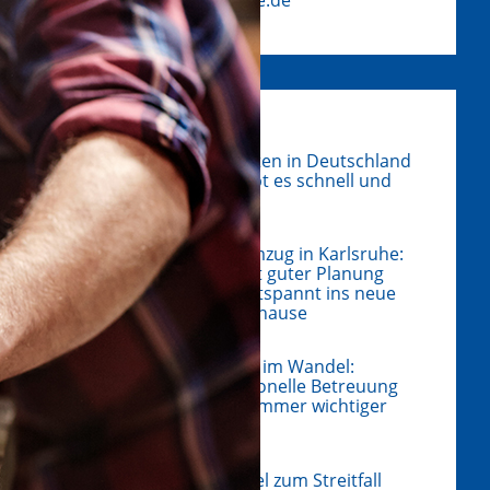
Physiotherapeuten in Deutschland
finden – so klappt es schnell und
ohne Umwege
Umzug in Karlsruhe:
Mit guter Planung
entspannt ins neue
Zuhause
Hausverwaltung im Wandel:
Warum professionelle Betreuung
für Eigentümer immer wichtiger
wird
Wenn Baumängel zum Streitfall