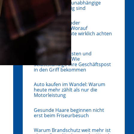
werden: Warum unabhängige
Gutachten wichtig sind
Freie Werkstatt oder
Markenbetrieb? Worauf
Autobesitzer heute wirklich achten
sollten
Zwischen Briefkasten und
verpasster Frist: Wie
Selbstständige ihre Geschäftspost
in den Griff bekommen
Auto kaufen im Wandel: Warum
heute mehr zählt als nur die
Motorleistung
Gesunde Haare beginnen nicht
erst beim Friseurbesuch
Warum Brandschutz weit mehr ist