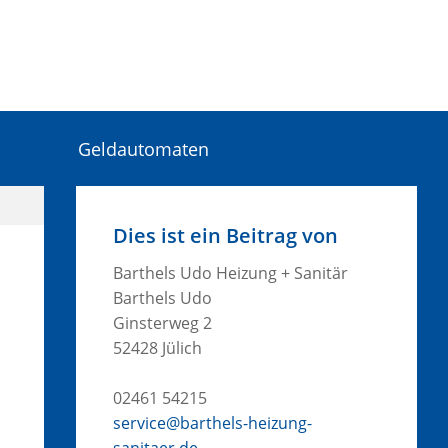
Geldautomaten
Dies ist ein Beitrag von
Barthels Udo Heizung + Sanitär
Barthels Udo
Ginsterweg 2
52428 Jülich
02461 54215
service@barthels-heizung-
sanitaer.de