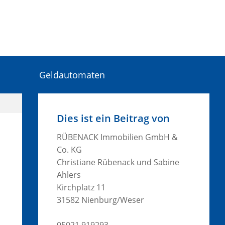
Geldautomaten
Dies ist ein Beitrag von
RÜBENACK Immobilien GmbH &
Co. KG
Christiane Rübenack und Sabine
Ahlers
Kirchplatz 11
31582 Nienburg/Weser
05021 919293