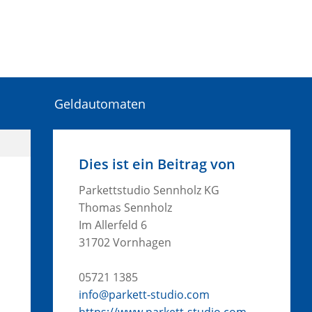
Geldautomaten
Dies ist ein Beitrag von
Parkettstudio Sennholz KG
Thomas Sennholz
Im Allerfeld 6
31702 Vornhagen
05721 1385
info@parkett-studio.com
https://www.parkett-studio.com