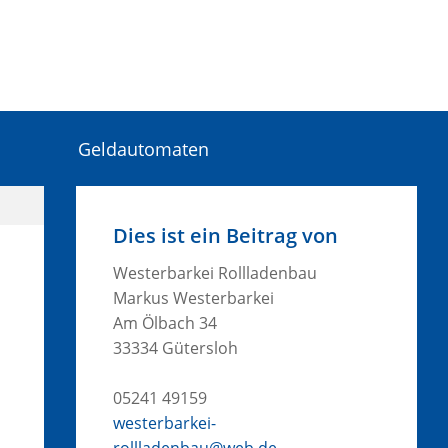
Geldautomaten
Dies ist ein Beitrag von
Westerbarkei Rollladenbau
Markus Westerbarkei
Am Ölbach 34
33334 Gütersloh
05241 49159
westerbarkei-
rollladenbau@web.de