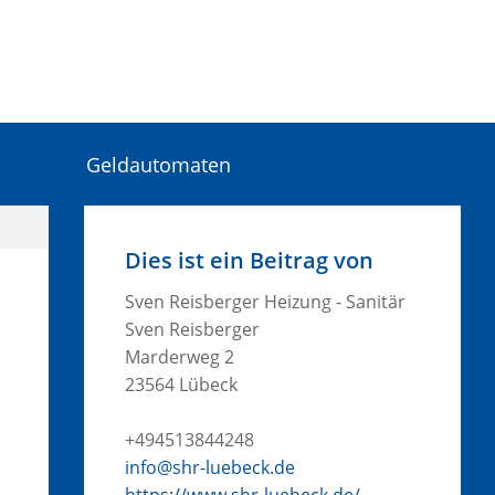
Geldautomaten
Dies ist ein Beitrag von
Sven Reisberger Heizung - Sanitär
Sven Reisberger
Marderweg 2
23564 Lübeck
+494513844248
info@shr-luebeck.de
https://www.shr-luebeck.de/