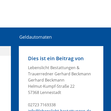
Geldautomaten
Dies ist ein Beitrag von
Lebenslicht Bestattungen &
Trauerredner Gerhard Beckmann
Gerhard Beckmann
Helmut-Kumpf-Straße 22
57368 Lennestadt
02723 7169338
info@lebenslicht-bestattungen.de