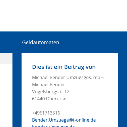
Geldautomaten
Dies ist ein Beitrag von
Michael Bender Umzugsges. mbH
Michael Bender
Vogelsbergstr. 12
61440 Oberurse
+4961713516
Bender.Umzuege@t-online.de
bender.umzuege.de