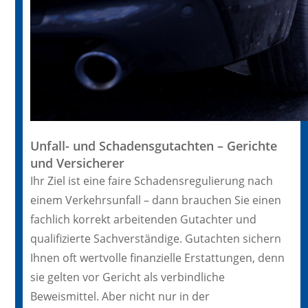
Unfall- und Schadensgutachten – Gerichte
und Versicherer
Ihr Ziel ist eine faire Schadensregulierung nach
einem Verkehrsunfall – dann brauchen Sie einen
fachlich korrekt arbeitenden Gutachter und
qualifizierte Sachverständige. Gutachten sichern
Ihnen oft wertvolle finanzielle Erstattungen, denn
sie gelten vor Gericht als verbindliche
Beweismittel. Aber nicht nur in der