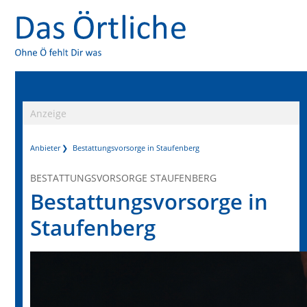
Anzeige
Anbieter
Bestattungsvorsorge in Staufenberg
BESTATTUNGSVORSORGE STAUFENBERG
Bestattungsvorsorge in
Staufenberg